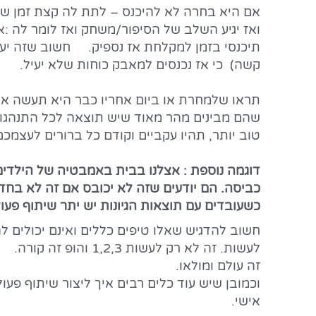
אם היא בחרה לא להיכנס – לתת לה קצת זמן ש
ואז יגיע השלב של הסיפור/משחק ואז לומר לה :א
תיכנסי בזמן למקלחת אז נספיק. חשוב שזה יעש
קשה) כי אז נכנסים למאבק כוחות שלא יעיל.
תראו שלמחרת או ביום אחריו כבר היא תעשה את
שהם מבינים מהר מאוד שיש תוצאה לכל התנהגות
טוב יותר, תהיו עקביים וקודם כל ברורים לעצמכ
דוגמה נוספת : אצלנו בבית באמבטיה של הילדים
כביסה. הם יודעים שזה לא יכובס אם זה לא בחד
כשעובדים עם תוצאות הגיונות יש יתר שיתוף פעול
חשוב להדגיש שאלו טיפים כללים ואינם יכולים ל
לעשות. זה לא רק לעשות 1,2,3 והופ זה קורה.
זה עולם ומולאו.
וכמובן שיש עוד כלים רבים איך ליצור שיתוף פע
אישי.