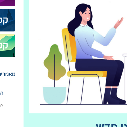
קטג
קטג
מאמרים
הי
לה
ט חדש