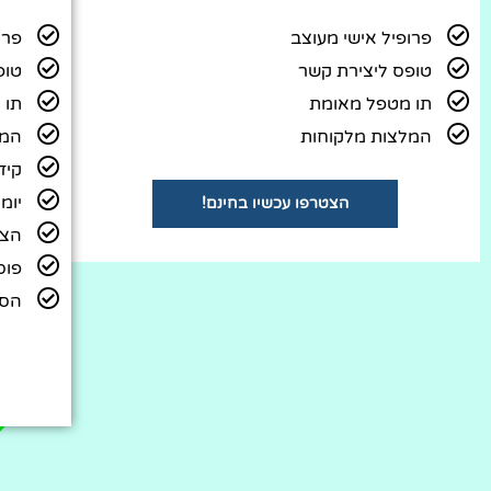
פרופיל אישי מעוצב
פרו
טופס ליצירת קשר
טופ
תו מטפל מאומת
תו 
המלצות מלקוחות
המל
קיד
יומן
הצטרפו עכשיו בחינם!
הצג
פוס
הסר