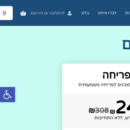
ות
דברו איתנו
בלוג
להתחבר
אוֹ
הירשם
ל
ם
ריחה
וכנים לפריחה משמעותית
פתח סרגל
2
₪
308
₪
ש, ללא התחייבות